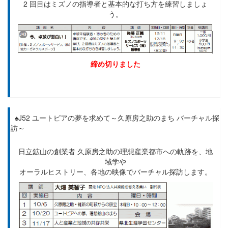
2 回目はミズノの指導者と基本的な打ち方を練習しましょ
う。
締め切りました
♠J52 ユートピアの夢を求めて～久原房之助のまち バーチャル探
訪～
日立鉱山の創業者 久原房之助の理想産業都市への軌跡を、地
域学や
オーラルヒストリー、各地の映像でバーチャル探訪します。