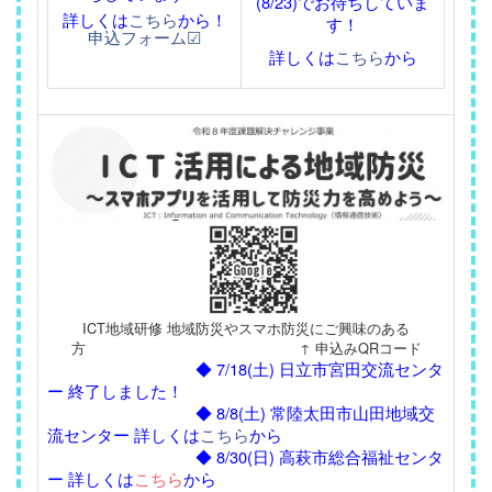
(8/23)でお待ちしていま
詳しくは
こちら
から！
す！
申込フォーム☑
詳しくは
こちら
から
ICT地域研修 地域防災やスマホ防災にご興味のある
方 ↑ 申込みQRコード
◆ 7/18(土) 日立市宮田交流センタ
ー 終了しました！
◆ 8/8(土) 常陸太田市山田地域交
流センター 詳しくは
こちら
から
◆ 8/30(日) 高萩市総合福祉センタ
ー 詳しくは
こちら
から