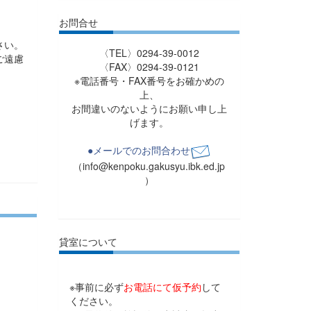
お問合せ
さい。
〈TEL〉0294-39-0012
ご遠慮
〈FAX〉0294-39-0121
※電話番号・FAX番号をお確かめの
上、
お間違いのないようにお願い申し上
げます。
●メールでのお問合わせ
（info@kenpoku.gakusyu.ibk.ed.jp
）
貸室について
※事前に必ず
お電話にて仮予約
して
ください。