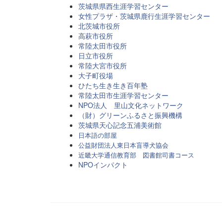
茨城県県西生涯学習センター
女性プラザ・茨城県鹿行生涯学習センター
北茨城市役所
高萩市役所
常陸太田市役所
日立市役所
常陸大宮市役所
大子町役場
ひたち生き生き百年塾
常陸太田市生涯学習センター
NPO法人 里山文化ネットワーク
（財）グリーンふるさと振興機構
茨城県天心記念五浦美術館
日本語の部屋
公益財団法人東日本盲導犬協会
近畿大学通信教育部 図書館司書コース
NPOインパクト