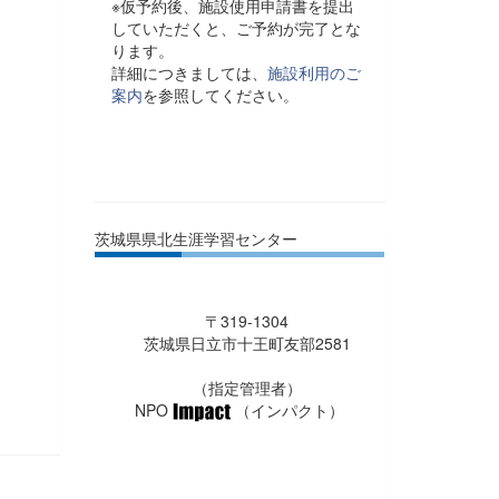
※仮予約後、施設使用申請書を提出
していただくと、ご予約が完了とな
ります。
詳細につきましては、
施設利用のご
案内
を参照してください。
茨城県県北生涯学習センター
〒319-1304
茨城県日立市十王町友部2581
（指定管理者）
NPO
（インパクト）